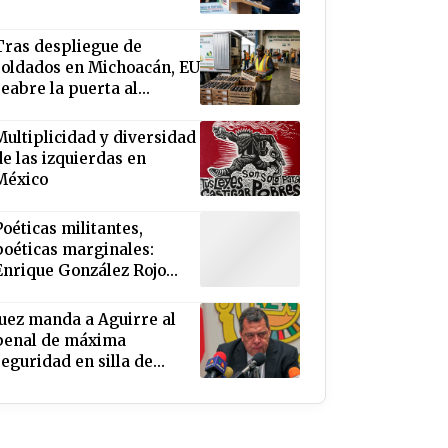
Tras despliegue de
soldados en Michoacán, EU
reabre la puerta al
aguacate
Multiplicidad y diversidad
de las izquierdas en
México
Poéticas militantes,
poéticas marginales:
Enrique González Rojo
Arthur, Leopoldo Ayala,
Max Rojas, Roberto López
Juez manda a Aguirre al
Moreno
penal de máxima
seguridad en silla de
ruedas